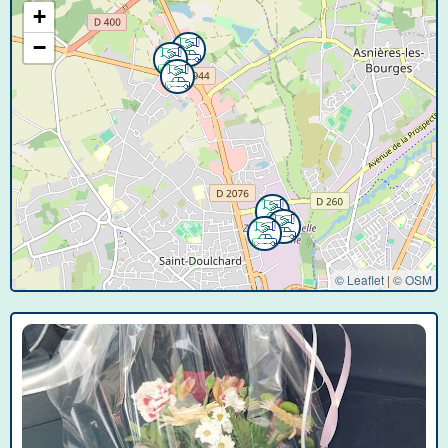
+
−
© Leaflet
|
©
OSM